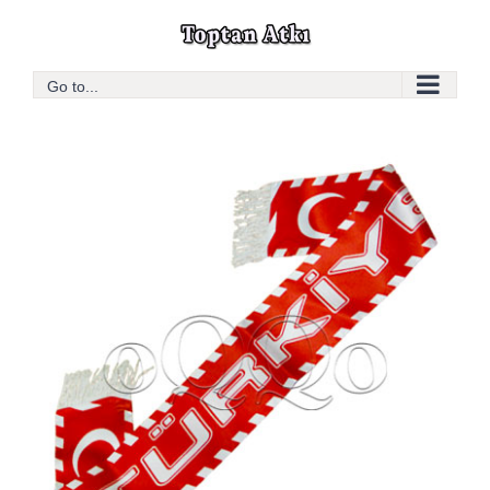
Skip
to
content
Go to...