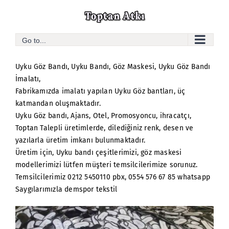
Skip
to
content
Go to...
Uyku Göz Bandı
,
Uyku Bandı
, Göz Maskesi, Uyku Göz Bandı
İmalatı,
Fabrikamızda imalatı yapılan
Uyku Göz bantları
, üç
katmandan oluşmaktadır.
Uyku Göz bandı, Ajans, Otel, Promosyoncu, ihracatçı,
Toptan Talepli üretimlerde, dilediğiniz renk, desen ve
yazılarla üretim imkanı bulunmaktadır.
Üretim için, Uyku bandı çeşitlerimizi, göz maskesi
modellerimizi lütfen müşteri temsilcilerimize sorunuz.
Temsilcilerimiz 0212 5450110 pbx, 0554 576 67 85 whatsapp
Saygılarımızla demspor tekstil