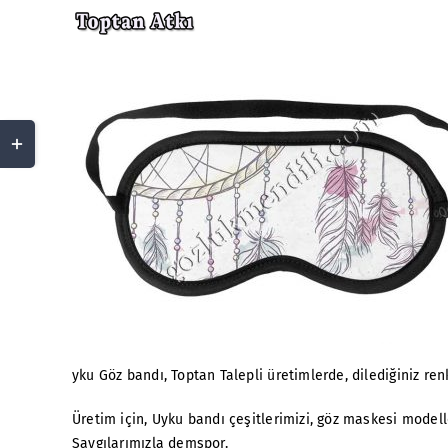
Skip
to
content
Toggle
Sliding
Bar
Area
yku Göz bandı, Toptan Talepli üretimlerde, dilediğiniz re
Üretim için, Uyku bandı çeşitlerimizi, göz maskesi modell
Saygılarımızla demspor.