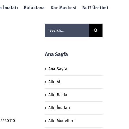
 İmalatı
Balaklava
Kar Maskesi
Buff Üretimi
Search
for:
Ana Sayfa
Ana Sayfa
Atkı Al
Atkı Baskı
Atkı İmalatı
Atkı Modelleri
 5450110