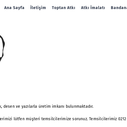
Ana Sayfa
İletişim
Toptan Atkı
Atkı İmalatı
Bandana
nk, desen ve yazılarla üretim imkanı bulunmaktadır.
erimizi lütfen müşteri temsilcilerimize sorunuz. Temsilcilerimiz 0212