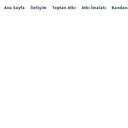
Ana Sayfa
İletişim
Toptan Atkı
Atkı İmalatı
Bandana