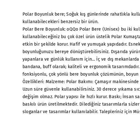
Polar Boyunluk bere; Soğuk kış günlerinde rahatlıkla kull
kullanabilecekleri benzersiz bir ürün.
Polar Bere Boyunluk: oQQo Polar Bere (Unisex) bu iki kul
kullanabileceğiniz bu çok özel ürün üstelik Polar Kumaşt
etkin bir şekilde korur. Hafif ve yumuşak yapıdadır. Esne
boyunluğunuzu bereye dönüştürebilirsiniz. Dışarıda yürüm
yapanlara ve günlük kullanım için… İç ve dış mekanlar
bandana, buff olarak; kaliteli ve ergonomik tasarımdadır. . 
fonksiyonlu, çok yönlü bere boyunluk çözümünün, boyun ba
Özellikleri: Malzeme: Polar Bakımı: Çamaşır makinesinde y
Uzun süre güvenle kullanabilirsiniz. 30 derece yıkama sıc
değişim olmaz. Polar yapısı ile hızlı kurur. Baskı; İnsan 
baskılı ürün üretilmektedir. Dilediğiniz tasarımlarla sizl
sloganlar ve tasarımlar kullanılabilir. Talepleriniz için M