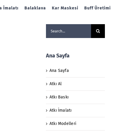
 İmalatı
Balaklava
Kar Maskesi
Buff Üretimi
Search
for:
Ana Sayfa
Ana Sayfa
Atkı Al
Atkı Baskı
Atkı İmalatı
Atkı Modelleri