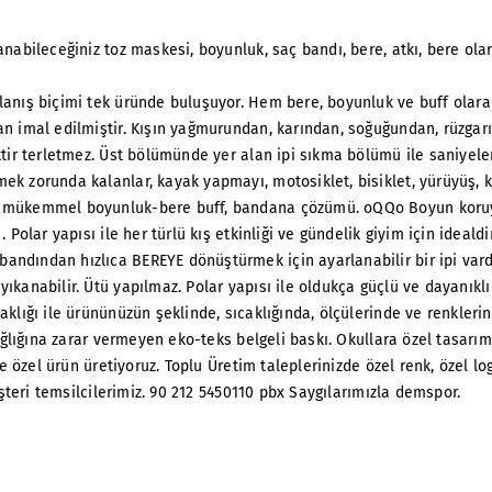
anabileceğiniz toz maskesi, boyunluk, saç bandı, bere, atkı, bere ola
lanış biçimi tek üründe buluşuyor. Hem bere, boyunluk ve buff olara
an imal edilmiştir. Kışın yağmurundan, karından, soğuğundan, rüzgarı
ktir terletmez. Üst bölümünde yer alan ipi sıkma bölümü ile saniyele
ek zorunda kalanlar, kayak yapmayı, motosiklet, bisiklet, yürüyüş, 
da mükemmel boyunluk-bere buff, bandana çözümü. oQQo Boyun koruy
Polar yapısı ile her türlü kış etkinliği ve gündelik giyim için idealdi
ndından hızlıca BEREYE dönüştürmek için ayarlanabilir bir ipi vard
ıkanabilir. Ütü yapılmaz. Polar yapısı ile oldukça güçlü ve dayanıklı
aklığı ile ürününüzün şeklinde, sıcaklığında, ölçülerinde ve renkleri
sağlığına zarar vermeyen eko-teks belgeli baskı. Okullara özel tasarım
ere özel ürün üretiyoruz. Toplu Üretim taleplerinizde özel renk, özel l
üşteri temsilcilerimiz. 90 212 5450110 pbx Saygılarımızla demspor.