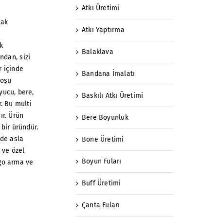
Atkı Üretimi
rak
Atkı Yaptırma
k
Balaklava
ndan, sizi
r içinde
Bandana İmalatı
koşu
ucu, bere,
Baskılı Atkı Üretimi
r. Bu multi
ır. Ürün
Bere Boyunluk
 bir üründür.
nde asla
Bone Üretimi
 ve özel
Boyun Fuları
ogo arma ve
Buff Üretimi
Çanta Fuları