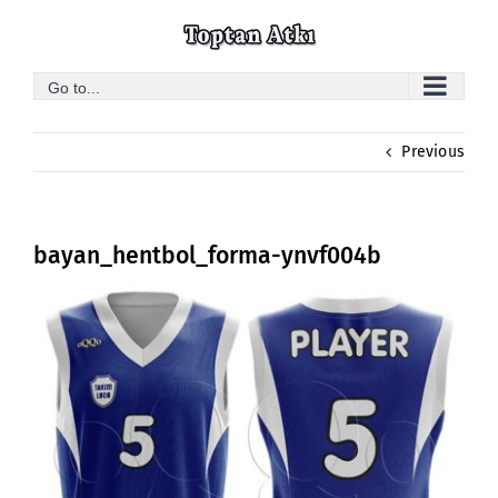
Skip
to
content
Go to...
Previous
bayan_hentbol_forma-ynvf004b