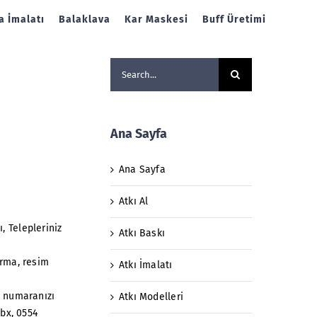
 İmalatı
Balaklava
Kar Maskesi
Buff Üretimi
Search
for:
Ana Sayfa
Ana Sayfa
Atkı Al
, Telepleriniz
Atkı Baskı
arma, resim
Atkı İmalatı
n numaranızı
Atkı Modelleri
pbx, 0554