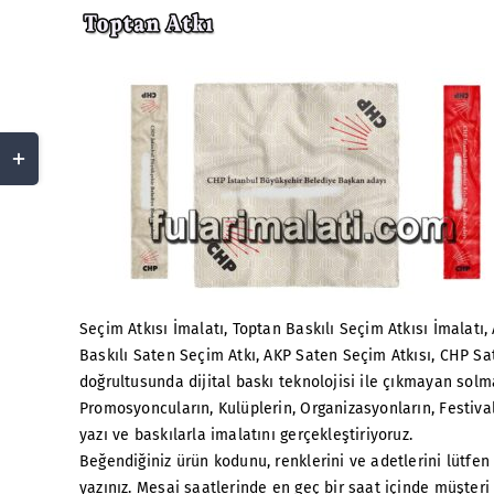
Skip
to
content
Toggle
Sliding
Bar
Area
Seçim Atkısı İmalatı, Toptan Baskılı Seçim Atkısı İmalatı, A
Baskılı Saten Seçim Atkı, AKP Saten Seçim Atkısı, CHP Sat
doğrultusunda dijital baskı teknolojisi ile çıkmayan solm
Promosyoncuların, Kulüplerin, Organizasyonların, Festivall
yazı ve baskılarla imalatını gerçekleştiriyoruz.
Beğendiğiniz ürün kodunu, renklerini ve adetlerini lütfen
yazınız. Mesai saatlerinde en geç bir saat içinde müşteri 