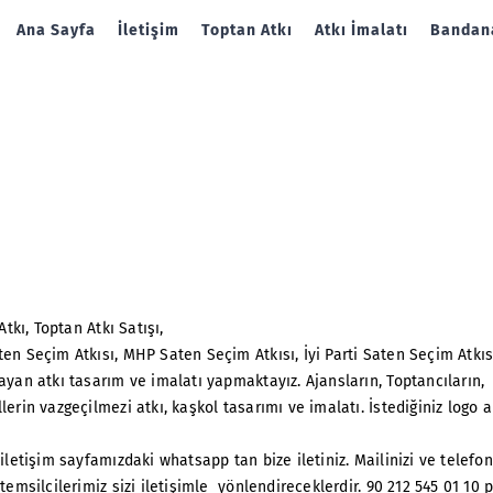
Ana Sayfa
İletişim
Toptan Atkı
Atkı İmalatı
Bandana
tkı, Toptan Atkı Satışı,
en Seçim Atkısı, MHP Saten Seçim Atkısı, İyi Parti Saten Seçim Atkısı
ayan atkı tasarım ve imalatı yapmaktayız. Ajansların, Toptancıların,
erin vazgeçilmezi atkı, kaşkol tasarımı ve imalatı. İstediğiniz logo 
 iletişim sayfamızdaki whatsapp tan bize iletiniz. Mailinizi ve telefo
temsilcilerimiz sizi iletişimle yönlendireceklerdir. 90 212 545 01 10 