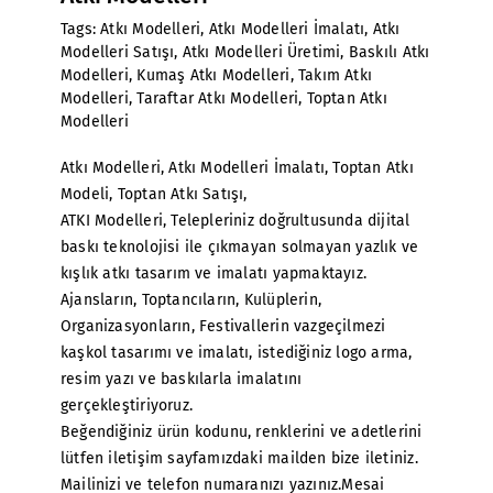
Tags:
Atkı Modelleri
,
Atkı Modelleri İmalatı
,
Atkı
Modelleri Satışı
,
Atkı Modelleri Üretimi
,
Baskılı Atkı
Modelleri
,
Kumaş Atkı Modelleri
,
Takım Atkı
Modelleri
,
Taraftar Atkı Modelleri
,
Toptan Atkı
Modelleri
Atkı Modelleri
,
Atkı Modelleri İmalatı
, Toptan Atkı
Modeli, Toptan Atkı Satışı,
ATKI Modelleri
, Telepleriniz doğrultusunda dijital
baskı teknolojisi ile çıkmayan solmayan yazlık ve
kışlık atkı tasarım ve imalatı yapmaktayız.
Ajansların, Toptancıların, Kulüplerin,
Organizasyonların, Festivallerin vazgeçilmezi
kaşkol tasarımı ve imalatı, istediğiniz logo arma,
resim yazı ve baskılarla imalatını
gerçekleştiriyoruz.
Beğendiğiniz ürün kodunu, renklerini ve adetlerini
lütfen iletişim sayfamızdaki mailden bize iletiniz.
Mailinizi ve telefon numaranızı yazınız.Mesai