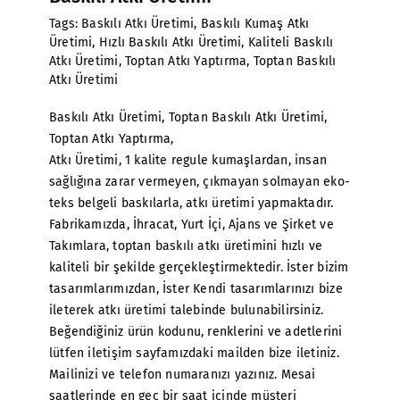
Tags:
Baskılı Atkı Üretimi
,
Baskılı Kumaş Atkı
Üretimi
,
Hızlı Baskılı Atkı Üretimi
,
Kaliteli Baskılı
Atkı Üretimi
,
Toptan Atkı Yaptırma
,
Toptan Baskılı
Atkı Üretimi
Baskılı Atkı Üretimi
, Toptan Baskılı Atkı Üretimi,
Toptan Atkı Yaptırma,
Atkı Üretimi
, 1 kalite regule kumaşlardan, insan
sağlığına zarar vermeyen, çıkmayan solmayan eko-
teks belgeli baskılarla, atkı üretimi yapmaktadır.
Fabrikamızda, İhracat, Yurt İçi, Ajans ve Şirket ve
Takımlara, toptan baskılı atkı üretimini hızlı ve
kaliteli bir şekilde gerçekleştirmektedir. İster bizim
tasarımlarımızdan, İster Kendi tasarımlarınızı bize
ileterek atkı üretimi talebinde bulunabilirsiniz.
Beğendiğiniz ürün kodunu, renklerini ve adetlerini
lütfen iletişim sayfamızdaki mailden bize iletiniz.
Mailinizi ve telefon numaranızı yazınız. Mesai
saatlerinde en geç bir saat içinde müşteri