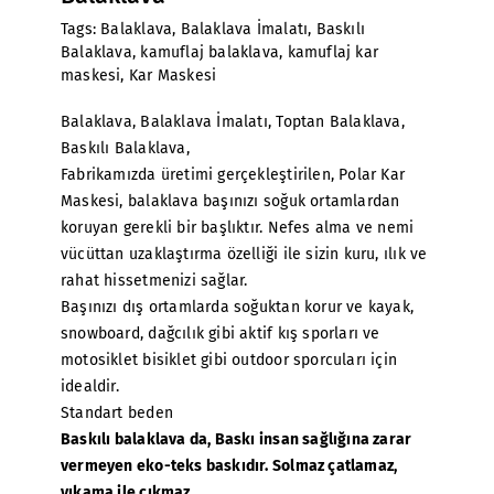
Tags:
Balaklava
,
Balaklava İmalatı
,
Baskılı
Balaklava
,
kamuflaj balaklava
,
kamuflaj kar
maskesi
,
Kar Maskesi
Balaklava
, Balaklava İmalatı, Toptan Balaklava,
Baskılı Balaklava,
Fabrikamızda üretimi gerçekleştirilen, Polar Kar
Maskesi, balaklava başınızı soğuk ortamlardan
koruyan gerekli bir başlıktır. Nefes alma ve nemi
vücüttan uzaklaştırma özelliği ile sizin kuru, ılık ve
rahat hissetmenizi sağlar.
Başınızı dış ortamlarda soğuktan korur ve kayak,
snowboard, dağcılık gibi aktif kış sporları ve
motosiklet bisiklet gibi outdoor sporcuları için
idealdir.
Standart beden
Baskılı balaklava
da, Baskı insan sağlığına zarar
vermeyen eko-teks baskıdır. Solmaz çatlamaz,
yıkama ile çıkmaz.