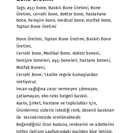
Tags:
aşçı bone
,
Baskılı Bone Üretimi
,
Bone
Üretimi
,
cerrahi bone
,
doktor bone
,
hastahane
bone
,
hemşire bone
,
medical bone
,
mutfak bone
,
Toptan Bone Üretimi
Bone Üretimi
,
Toptan Bone Üretimi
, Baskılı Bone
Üretimi,
Cerrahi bone, Medikal Bone, doktor bonesi,
hemşire boneleri, aşçı boneleri, hastane bonesi,
Mutfak Bonesi,
Cerrahi Bone
; 1.kalite regule kumaşlardan
üretiyoruz.
İnsan sağlığına zarar vermeyen çıkmayan,
çatlamayan, eko-teks belgeli baskılı.
Ajans, Şirket, Hastane ve topluluklar için,
Ürünlerimiz sizlerin istediği renk, desenli baskıları
ile tesislerimizde üretilmektedir.
Beğendiğiniz Ürün kodunu, renklerini ve adetlerini
lütfen iletişim sayfamızdaki mailden bize iletiniz.