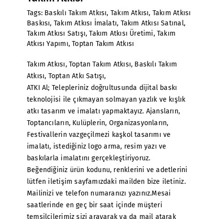
Tags:
Baskılı Takım Atkısı
,
Takım Atkısı
,
Takım Atkısı
Baskısı
,
Takım Atkısı İmalatı
,
Takım Atkısı Satınal
,
Takım Atkısı Satışı
,
Takım Atkısı Üretimi
,
Takım
Atkısı Yapımı
,
Toptan Takım Atkısı
Takım Atkısı
, Toptan Takım Atkısı, Baskılı Takım
Atkısı, Toptan Atkı Satışı,
ATKI Al; Telepleriniz doğrultusunda dijital baskı
teknolojisi ile çıkmayan solmayan yazlık ve kışlık
atkı tasarım ve imalatı yapmaktayız. Ajansların,
Toptancıların, Kulüplerin, Organizasyonların,
Festivallerin vazgeçilmezi kaşkol tasarımı ve
imalatı, istediğiniz logo arma, resim yazı ve
baskılarla imalatını gerçekleştiriyoruz.
Beğendiğiniz ürün kodunu, renklerini ve adetlerini
lütfen iletişim sayfamızdaki mailden bize iletiniz.
Mailinizi ve telefon numaranızı yazınız.Mesai
saatlerinde en geç bir saat içinde müşteri
temsilcilerimiz sizi arayarak ya da mail atarak