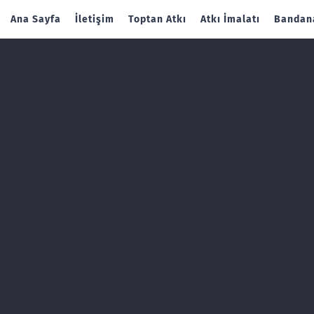
Ana Sayfa
İletişim
Toptan Atkı
Atkı İmalatı
Bandana