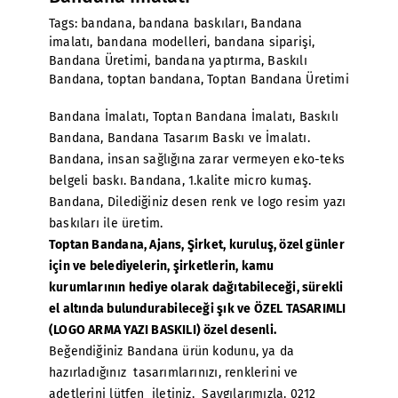
Tags:
bandana
,
bandana baskıları
,
Bandana
imalatı
,
bandana modelleri
,
bandana siparişi
,
Bandana Üretimi
,
bandana yaptırma
,
Baskılı
Bandana
,
toptan bandana
,
Toptan Bandana Üretimi
Bandana İmalatı
,
Toptan Bandana İmalatı
, Baskılı
Bandana, Bandana Tasarım Baskı ve İmalatı.
Bandana, insan sağlığına zarar vermeyen eko-teks
belgeli baskı. Bandana, 1.kalite micro kumaş.
Bandana, Dilediğiniz desen renk ve logo resim yazı
baskıları ile üretim.
Toptan Bandana
, Ajans, Şirket, kuruluş, özel günler
için ve belediyelerin, şirketlerin, kamu
kurumlarının hediye olarak dağıtabileceği, sürekli
el altında bulundurabileceği şık ve ÖZEL TASARIMLI
(LOGO ARMA YAZI BASKILI) özel desenli.
Beğendiğiniz Bandana ürün kodunu, ya da
hazırladığınız tasarımlarınızı, renklerini ve
adetlerini lütfen iletiniz. Saygılarımızla. 0212