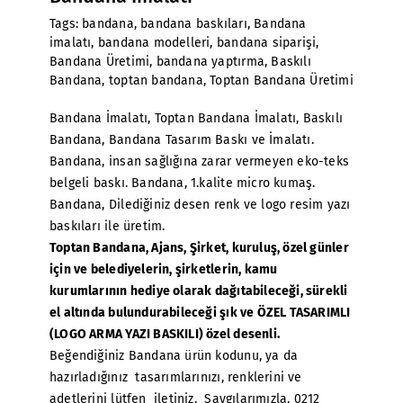
Tags:
bandana
,
bandana baskıları
,
Bandana
imalatı
,
bandana modelleri
,
bandana siparişi
,
Bandana Üretimi
,
bandana yaptırma
,
Baskılı
Bandana
,
toptan bandana
,
Toptan Bandana Üretimi
Bandana İmalatı
,
Toptan Bandana İmalatı
, Baskılı
Bandana, Bandana Tasarım Baskı ve İmalatı.
Bandana, insan sağlığına zarar vermeyen eko-teks
belgeli baskı. Bandana, 1.kalite micro kumaş.
Bandana, Dilediğiniz desen renk ve logo resim yazı
baskıları ile üretim.
Toptan Bandana
, Ajans, Şirket, kuruluş, özel günler
için ve belediyelerin, şirketlerin, kamu
kurumlarının hediye olarak dağıtabileceği, sürekli
el altında bulundurabileceği şık ve ÖZEL TASARIMLI
(LOGO ARMA YAZI BASKILI) özel desenli.
Beğendiğiniz Bandana ürün kodunu, ya da
hazırladığınız tasarımlarınızı, renklerini ve
adetlerini lütfen iletiniz. Saygılarımızla. 0212