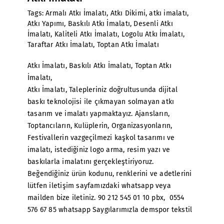
Tags:
Armalı Atkı İmalatı
,
Atkı Dikimi
,
atkı imalatı
,
Atkı Yapımı
,
Baskılı Atkı İmalatı
,
Desenli Atkı
İmalatı
,
Kaliteli Atkı İmalatı
,
Logolu Atkı İmalatı
,
Taraftar Atkı İmalatı
,
Toptan Atkı İmalatı
Atkı İmalatı
,
Baskılı Atkı İmalatı,
Toptan Atkı
İmalatı
,
Atkı İmalatı
, Talepleriniz doğrultusunda dijital
baskı teknolojisi ile çıkmayan solmayan atkı
tasarım ve imalatı yapmaktayız. Ajansların,
Toptancıların, Kulüplerin, Organizasyonların,
Festivallerin vazgeçilmezi kaşkol tasarımı ve
imalatı, istediğiniz logo arma, resim yazı ve
baskılarla imalatını gerçekleştiriyoruz.
Beğendiğiniz ürün kodunu, renklerini ve adetlerini
lütfen iletişim sayfamızdaki whatsapp veya
mailden bize iletiniz. 90 212 545 01 10 pbx, 0554
576 67 85 whatsapp Saygılarımızla demspor tekstil