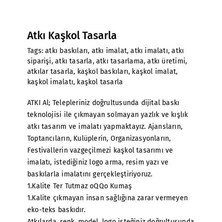
Atkı Kaşkol Tasarla
Tags:
atkı baskıları
,
atkı imalat
,
atkı imalatı
,
atkı
siparişi
,
atkı tasarla
,
atkı tasarlama
,
atkı üretimi
,
atkılar tasarla
,
kaşkol baskıları
,
kaşkol imalat
,
kaşkol imalatı
,
kaşkol tasarla
ATKI Al; Telepleriniz doğrultusunda dijital baskı
teknolojisi ile çıkmayan solmayan yazlık ve kışlık
atkı tasarım ve imalatı yapmaktayız. Ajansların,
Toptancıların, Kulüplerin, Organizasyonların,
Festivallerin vazgeçilmezi kaşkol tasarımı ve
imalatı, istediğiniz logo arma, resim yazı ve
baskılarla imalatını gerçekleştiriyoruz.
1.Kalite Ter Tutmaz oQQo Kumaş
1.Kalite çıkmayan insan sağlığına zarar vermeyen
eko-teks baskıdır.
Atkılarda, renk, model, logo isteğiniz doğrultusunda