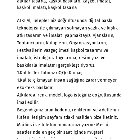
atkılar tasarla
,
kaşkol baskıları
,
kaşkol imalat
,
kaşkol imalatı
,
kaşkol tasarla
ATKI Al; Telepleriniz doğrultusunda dijital baskı
teknolojisi ile çıkmayan solmayan yazlık ve kışlık
atkı tasarım ve imalatı yapmaktayız. Ajansların,
Toptancıların, Kulüplerin, Organizasyonların,
Festivallerin vazgeçilmezi kaşkol tasarımı ve
imalatı, istediğiniz logo arma, resim yazı ve
baskılarla imalatını gerçekleştiriyoruz.
1.Kalite Ter Tutmaz oQQo Kumaş
1.Kalite çıkmayan insan sağlığına zarar vermeyen
eko-teks baskıdır.
Atkılarda, renk, model, logo isteğiniz doğrultusunda
imal edilir.
Beğendiğiniz ürün kodunu, renklerini ve adetlerini
lütfen iletişim sayfamızdaki mailden bize iletiniz.
Mailinizi ve telefon numaranızı yazınız.Mesai
saatlerinde en geç bir saat içinde müşteri