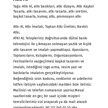
Tags:
Atkı Al
,
atkı baskıları
,
atkı dizaynı
,
Atkı Kaşkol
Tasarla
,
atkı tasarımı
,
atkı tasarla
,
atkı üretimi
,
kaşkol tasarla
,
kumaş atkı
,
promosyon atkı
Atkı Al
, Atkı İmalatı, Toptan Atkı Üretimi,
Baskılı
Atkı
,
ATKI Al; Telepleriniz doğrultusunda dijital baskı
teknolojisi ile çıkmayan solmayan yazlık ve kışlık
atkı tasarım ve imalatı yapmaktayız. Ajansların,
Toptancıların, Kulüplerin, Organizasyonların,
Festivallerin vazgeçilmezi kaşkol tasarımı ve
imalatı, istediğiniz logo arma, resim yazı ve
baskılarla imalatını gerçekleştiriyoruz.
Beğendiğiniz ürün kodunu, renklerini ve adetlerini
lütfen iletişim sayfamızdaki mailden bize iletiniz.
Mailinizi ve telefon numaranızı yazınız.Mesai
saatlerinde en geç bir saat içinde müşteri
temsilcilerimiz sizi arayarak ya da mail atarak
yönlendireceklerdir. 90 212 545 01 10 pbx