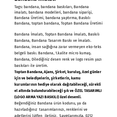
Tags:
bandana
,
bandana baskıları
,
Bandana
imalatı
,
bandana modelleri
,
bandana siparişi
,
Bandana Üretimi
,
bandana yaptırma
,
Baskılı
Bandana
,
toptan bandana
,
Toptan Bandana Üretimi
Bandana İmalatı
,
Toptan Bandana İmalatı
, Baskılı
Bandana, Bandana Tasarım Baskı ve İmalatı.
Bandana, insan sağlığına zarar vermeyen eko-teks
belgeli baskı. Bandana, 1.kalite micro kumaş.
Bandana, Dilediğiniz desen renk ve logo resim yazı
baskıları ile üretim.
Toptan Bandana
, Ajans, Şirket, kuruluş, özel günler
için ve belediyelerin, şirketlerin, kamu
kurumlarının hediye olarak dağıtabileceği, sürekli
el altında bulundurabileceği şık ve ÖZEL TASARIMLI
(LOGO ARMA YAZI BASKILI) özel desenli.
Beğendiğiniz Bandana ürün kodunu, ya da
hazırladığınız tasarımlarınızı, renklerini ve
adetlerini lütfen iletiniz. Saygılarımızla. 0212