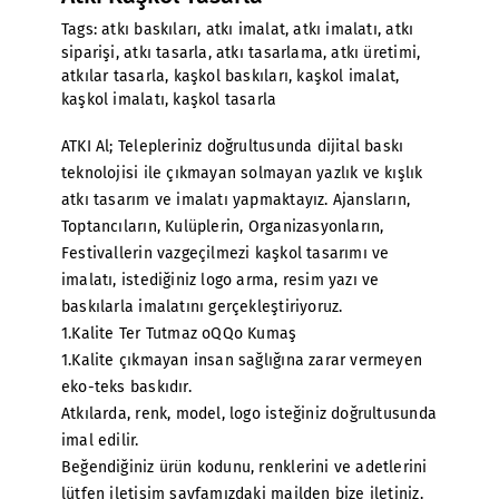
Tags:
atkı baskıları
,
atkı imalat
,
atkı imalatı
,
atkı
siparişi
,
atkı tasarla
,
atkı tasarlama
,
atkı üretimi
,
atkılar tasarla
,
kaşkol baskıları
,
kaşkol imalat
,
kaşkol imalatı
,
kaşkol tasarla
ATKI Al; Telepleriniz doğrultusunda dijital baskı
teknolojisi ile çıkmayan solmayan yazlık ve kışlık
atkı tasarım ve imalatı yapmaktayız. Ajansların,
Toptancıların, Kulüplerin, Organizasyonların,
Festivallerin vazgeçilmezi kaşkol tasarımı ve
imalatı, istediğiniz logo arma, resim yazı ve
baskılarla imalatını gerçekleştiriyoruz.
1.Kalite Ter Tutmaz oQQo Kumaş
1.Kalite çıkmayan insan sağlığına zarar vermeyen
eko-teks baskıdır.
Atkılarda, renk, model, logo isteğiniz doğrultusunda
imal edilir.
Beğendiğiniz ürün kodunu, renklerini ve adetlerini
lütfen iletişim sayfamızdaki mailden bize iletiniz.