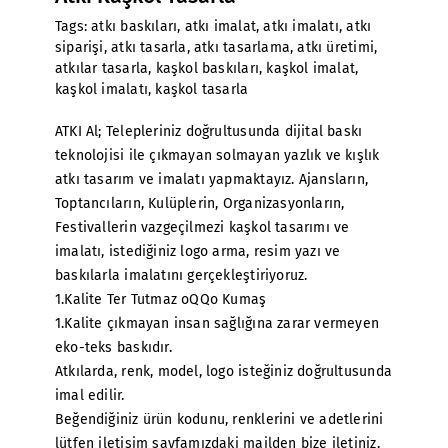
Tags:
atkı baskıları
,
atkı imalat
,
atkı imalatı
,
atkı
siparişi
,
atkı tasarla
,
atkı tasarlama
,
atkı üretimi
,
atkılar tasarla
,
kaşkol baskıları
,
kaşkol imalat
,
kaşkol imalatı
,
kaşkol tasarla
ATKI Al; Telepleriniz doğrultusunda dijital baskı
teknolojisi ile çıkmayan solmayan yazlık ve kışlık
atkı tasarım ve imalatı yapmaktayız. Ajansların,
Toptancıların, Kulüplerin, Organizasyonların,
Festivallerin vazgeçilmezi kaşkol tasarımı ve
imalatı, istediğiniz logo arma, resim yazı ve
baskılarla imalatını gerçekleştiriyoruz.
1.Kalite Ter Tutmaz oQQo Kumaş
1.Kalite çıkmayan insan sağlığına zarar vermeyen
eko-teks baskıdır.
Atkılarda, renk, model, logo isteğiniz doğrultusunda
imal edilir.
Beğendiğiniz ürün kodunu, renklerini ve adetlerini
lütfen iletişim sayfamızdaki mailden bize iletiniz.