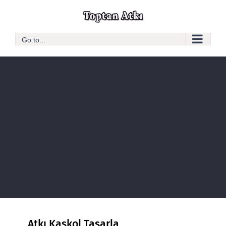
Skip
to
content
Go to...
Atkı Kaşkol Tasarla